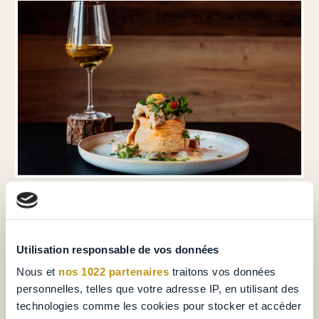
Utilisation responsable de vos données
Our vision
Nous et
nos 1022 partenaires
traitons vos données
personnelles, telles que votre adresse IP, en utilisant des
Harmony of the Seasons
: Seasonal cuisine is
technologies comme les cookies pour stocker et accéder