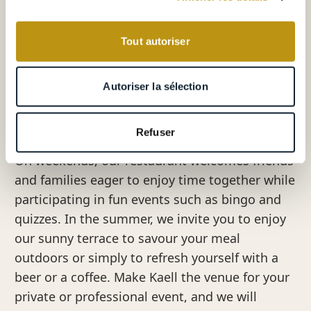
la
section « Détails »
. Vous pouvez modifier ou retirer
votre consentement à tout moment à partir de la
Tout autoriser
déclaration sur les cookies.
Les cookies nous permettent de personnaliser le contenu
Autoriser la sélection
et les annonces, d'offrir des fonctionnalités relatives aux
The place to be
médias sociaux et d'analyser notre trafic. Nous
partageons également des informations sur l'utilisation de
Refuser
notre site avec nos partenaires de médias sociaux, de
On weekends, our restaurant welcomes friends
publicité et d'analyse, qui peuvent combiner celles-ci
and families eager to enjoy time together while
avec d'autres informations que vous leur avez fournies
participating in fun events such as bingo and
ou qu'ils ont collectées lors de votre utilisation de leurs
services.
quizzes. In the summer, we invite you to enjoy
our sunny terrace to savour your meal
outdoors or simply to refresh yourself with a
beer or a coffee. Make Kaell the venue for your
private or professional event, and we will